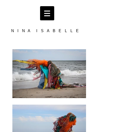
N I N A I S A B E L L E